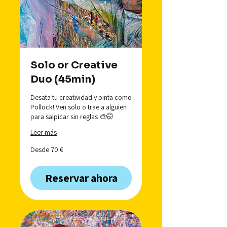
Solo or Creative
Duo (45min)
Desata tu creatividad y pinta como
Pollock! Ven solo o trae a alguien
para salpicar sin reglas 🎨🤭
Leer más
Desde
Desde 70 €
70
euros
Reservar ahora