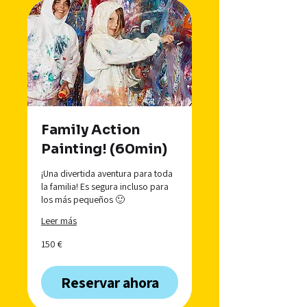
Family Action
Painting! (60min)
¡Una divertida aventura para toda
la familia! Es segura incluso para
los más pequeños 🙂
Leer más
150
150 €
euros
Reservar ahora