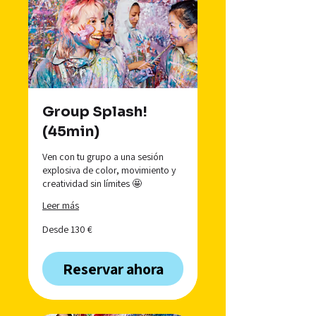
Group Splash!
(45min)
Ven con tu grupo a una sesión
explosiva de color, movimiento y
creatividad sin límites 🤩
Leer más
Desde
Desde 130 €
130
euros
Reservar ahora